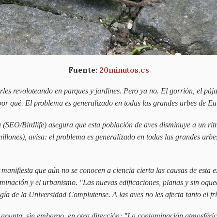
Fuente:
20minutos.es
erles revoloteando en parques y jardines. Pero ya no. El gorrión, el p
a por qué. El problema es generalizado en todas las grandes urbes de E
(SEO/Birdlife) asegura que esta población de aves disminuye a un ritm
illones), avisa: el problema es generalizado en todas las grandes urb
manifiesta que aún no se conocen a ciencia cierta las causas de esta e
inación y el urbanismo. "Las nuevas edificaciones, planas y sin oque
ía de la Universidad Complutense. A las aves no les afecta tanto el fr
apunta, sin embargo, en otra dirección: "La contaminación atmosférica