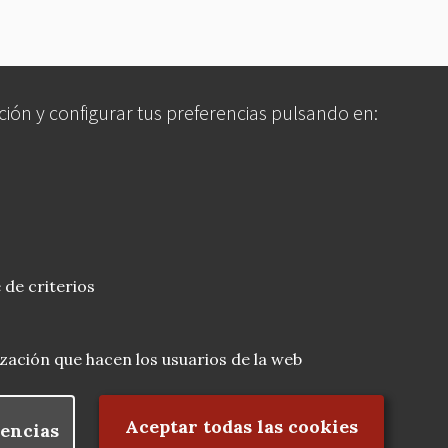
ción y configurar tus preferencias pulsando en:
 de criterios
lización que hacen los usuarios de la web
Rechazar el consentimiento
Aceptar todas las cookies
encias