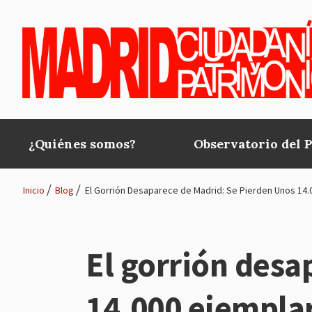
Pasar al contenido principal
¿Quiénes somos?
Observatorio del 
Main
navigation
Inicio
Blog
El Gorrión Desaparece de Madrid: Se Pierden Unos 14.
Ruta
de
El gorrión desa
navegación
14.000 ejemplar