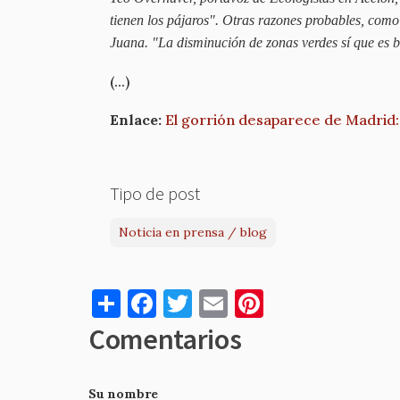
tienen los pájaros". Otras razones probables, como
Juana. "La disminución de zonas verdes sí que es b
(...)
Enlace:
El gorrión desaparece de Madrid:
Tipo de post
Noticia en prensa / blog
S
F
T
E
Pi
h
a
w
m
nt
Comentarios
ar
c
it
ai
er
e
e
te
l
es
Su nombre