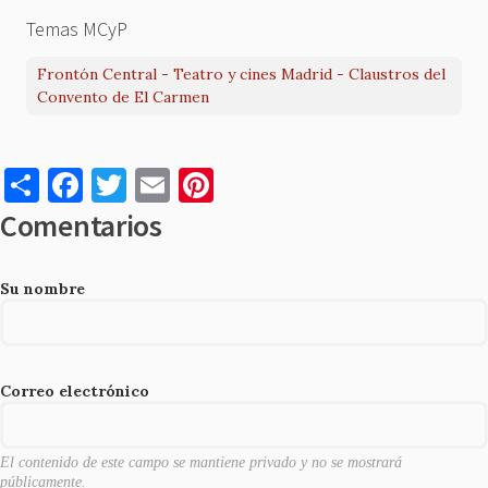
Temas MCyP
Frontón Central - Teatro y cines Madrid - Claustros del
Convento de El Carmen
S
F
T
E
Pi
h
a
w
m
nt
Comentarios
ar
c
it
ai
er
e
e
te
l
es
Su nombre
b
r
t
o
o
Correo electrónico
k
El contenido de este campo se mantiene privado y no se mostrará
públicamente.