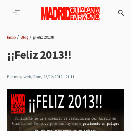
Pasar al contenido principal
Inicio
Blog
¡¡Feliz 2013!!
Ruta
¡¡Feliz 2013!!
de
navegación
Por
mcypweb
, Dom, 23/12/2012 - 21:11