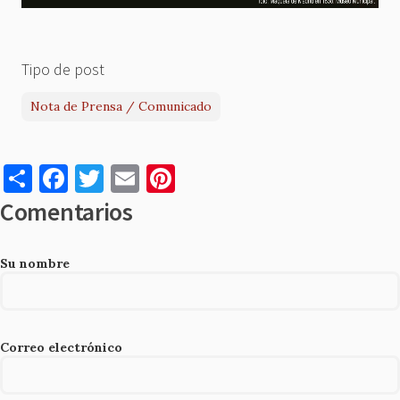
Tipo de post
Nota de Prensa / Comunicado
S
F
T
E
Pi
h
a
w
m
nt
Comentarios
ar
c
it
ai
er
e
e
te
l
es
Su nombre
b
r
t
o
o
Correo electrónico
k