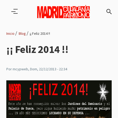
Pasar al contenido principal
Inicio
Blog
¡¡ Feliz 2014 !!
Ruta
¡¡ Feliz 2014 !!
de
navegación
Por
mcypweb
, Dom, 22/12/2013 - 22:34