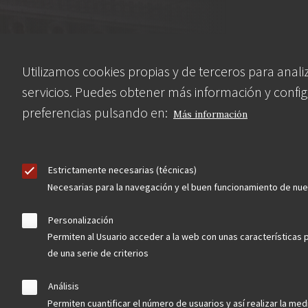
Contacta
Utilizamos cookies propias y de terceros para anali
servicios. Puedes obtener más información y config
Hazte socio
preferencias pulsando en:
Más información
Estrictamente necesarias (técnicas)
Necesarias para la navegación y el buen funcionamiento de nu
Aviso Legal
Política de privacidad
Política de Cookies
Menú
Personalización
Permiten al Usuario acceder a la web con unas características 
legal
de una serie de criterios
Análisis
Permiten cuantificar el número de usuarios y así realizar la medi