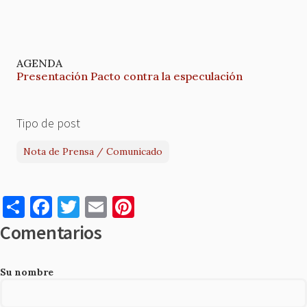
AGENDA
Presentación Pacto contra la especulación
Tipo de post
Nota de Prensa / Comunicado
S
F
T
E
Pi
h
a
w
m
nt
Comentarios
ar
c
it
ai
er
e
e
te
l
es
Su nombre
b
r
t