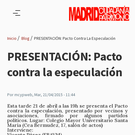
Pasar al contenido principal
Inicio
Blog
PRESENTACIÓN: Pacto Contra La Especulación
Ruta
PRESENTACIÓN: Pacto
de
contra la especulación
navegación
Por
mcypweb
, Mar, 21/04/2015 - 11:44
Esta tarde 21 de abril a las 19h se presenta el Pacto
contra la especulación, presentado por vecinos y
asociaciones, firmado por algunos partidos
políticos. Lugar: Colegio Mayor Universitario Santa
María (Cea Bermudez, 17, salón de actos
)
Interviene:
Vicente Pérez (FRAVM)