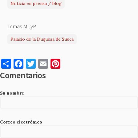
Noticia en prensa / blog
Temas MCyP
Palacio de la Duquesa de Sueca
S
F
T
E
Pi
h
a
w
m
nt
Comentarios
ar
c
it
ai
er
e
e
te
l
es
Su nombre
b
r
t
o
o
Correo electrónico
k