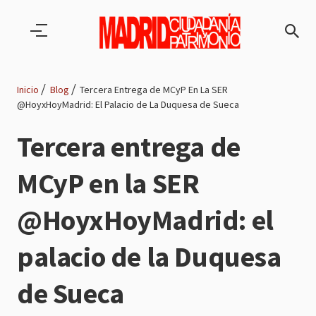
Pasar al contenido principal
Inicio
Blog
Tercera Entrega de MCyP En La SER
@HoyxHoyMadrid: El Palacio de La Duquesa de Sueca
Ruta
Tercera entrega de
de
MCyP en la SER
navegación
@HoyxHoyMadrid: el
palacio de la Duquesa
de Sueca