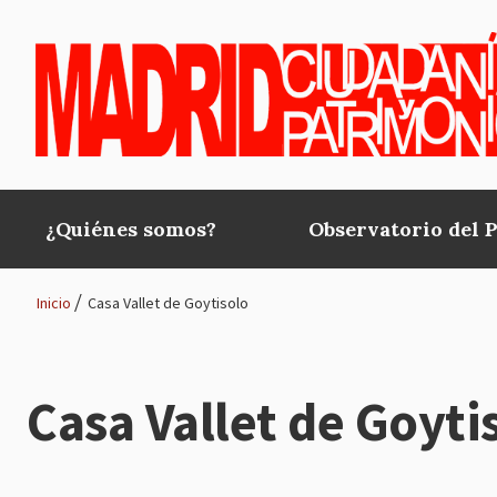
Pasar al contenido principal
¿Quiénes somos?
Observatorio del 
Main
navigation
Inicio
Casa Vallet de Goytisolo
Ruta
de
Casa Vallet de Goyti
navegación