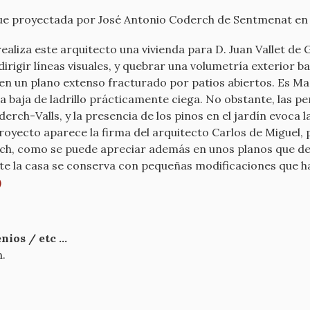
l; fue proyectada por José Antonio Coderch de Sentmenat en 1
aliza este arquitecto una vivienda para D. Juan Vallet de 
 dirigir líneas visuales, y quebrar una volumetría exterior
en un plano extenso fracturado por patios abiertos. Es Ma
anta baja de ladrillo prácticamente ciega. No obstante, las 
erch-Valls, y la presencia de los pinos en el jardín evoca
proyecto aparece la firma del arquitecto Carlos de Miguel
ch, como se puede apreciar además en unos planos que deb
te la casa se conserva con pequeñas modificaciones que han
)
ios / etc ...
n.