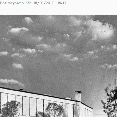
Por
mcypweb
, Sáb, 18/03/2017 - 19:47