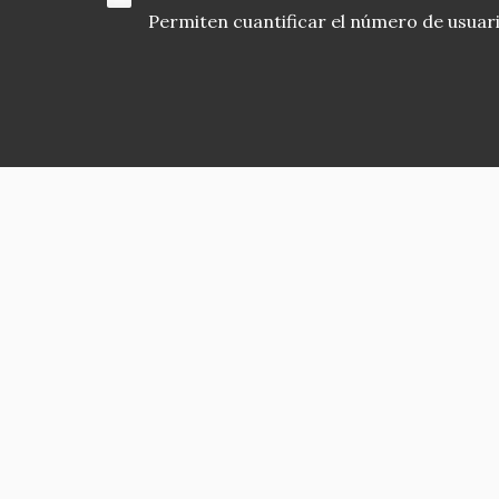
Permiten cuantificar el número de usuarios
Asociación en defensa del Patrimonio
Histórico, Artístico, Cultural, Social y
Natural de la Comunidad de Madrid