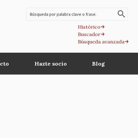
Buscar
Histórico
Buscador
B
Búsqueda avanzada
av
cto
Hazte socio
Blog