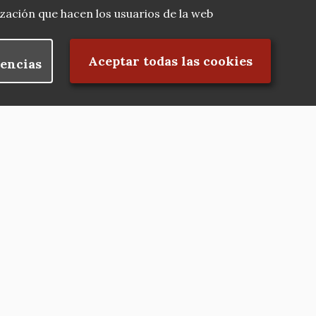
lización que hacen los usuarios de la web
Rechazar el consentimiento
Aceptar todas las cookies
encias
Nuestras redes