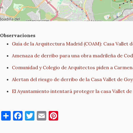
Observaciones
Guía de la Arquitectura Madrid (COAM): Casa Vallet d
Amenaza de derribo para una obra madrileña de Co
Comunidad y Colegio de Arquitectos piden a Carmena 
Alertan del riesgo de derribo de la Casa Vallet de G
El Ayuntamiento intentará proteger la casa Vallet de
S
F
T
E
Pi
h
a
w
m
nt