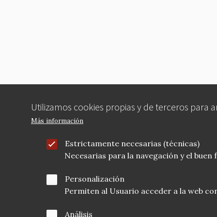
ar
c
it
ai
er
e
e
te
l
es
b
r
t
o
o
k
Utilizamos cookies propias y de terceros para 
Más información
Estrictamente necesarias (técnicas)
Necesarias para la navegación y el buen
Personalización
Permiten al Usuario acceder a la web con
Análisis