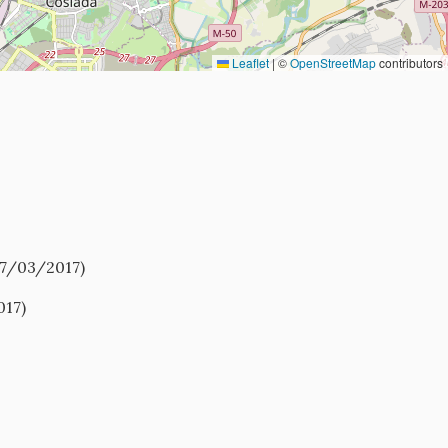
Leaflet
|
©
OpenStreetMap
contributors
17/03/2017)
017)