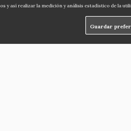
 y así realizar la medición y análisis estadístico de la uti
Guardar prefer
blog
Menu
observatorio del patrimonio
convocatorias
Footer
buscador avanzado