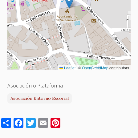
Leaflet
|
©
OpenStreetMap
contributors
Asociación o Plataforma
Asociación Entorno Escorial
S
F
T
E
Pi
h
a
w
m
nt