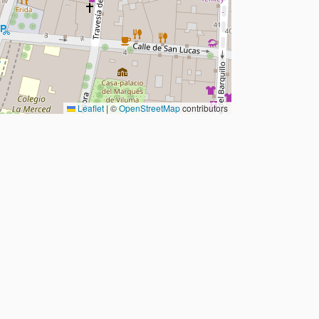
Leaflet
|
©
OpenStreetMap
contributors