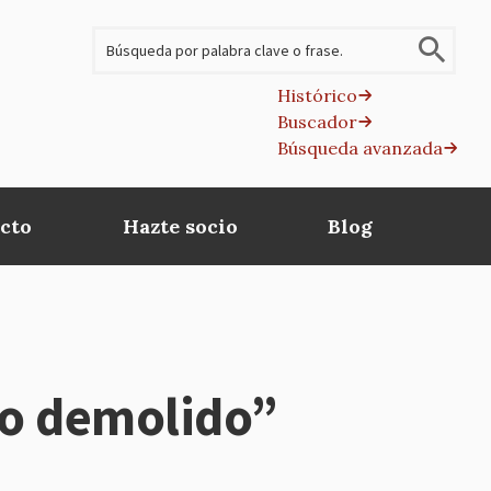
Buscar
Histórico
Buscador
B
Búsqueda avanzada
av
cto
Hazte socio
Blog
o demolido”