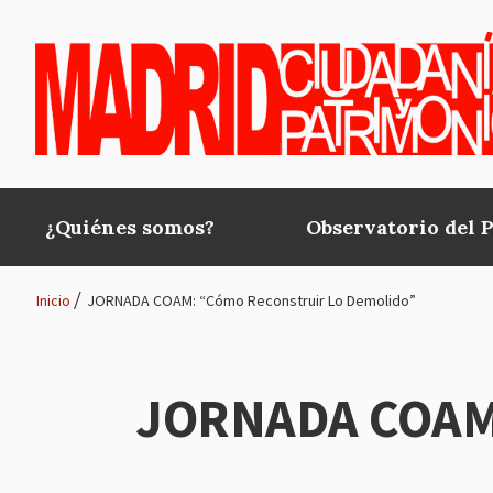
Pasar al contenido principal
¿Quiénes somos?
Observatorio del 
Main
navigation
Inicio
JORNADA COAM: “Cómo Reconstruir Lo Demolido”
Ruta
de
JORNADA COAM:
navegación