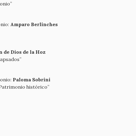
monio”
onio:
Amparo Berlinches
n de Dios de la Hoz
olapsados”
monio:
Paloma Sobrini
Patrimonio histórico”