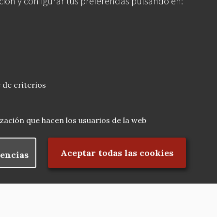
ción y configurar tus preferencias pulsando en:
 de criterios
lización que hacen los usuarios de la web
Rechazar el consentimiento
Aceptar todas las cookies
encias