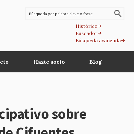
Buscar
Histórico
Buscador
B
Búsqueda avanzada
av
cto
Hazte socio
Blog
cipativo sobre
 de Cifuentes