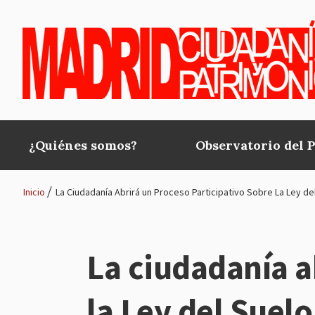
Pasar al contenido principal
¿Quiénes somos?
Observatorio del 
Main
navigation
Inicio
La Ciudadanía Abrirá un Proceso Participativo Sobre La Ley d
Ruta
de
La ciudadanía a
navegación
la Ley del Suel