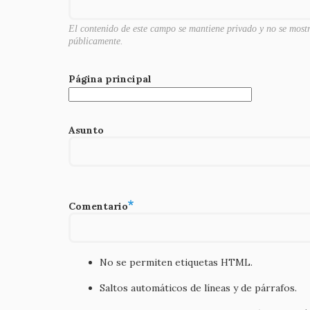
k
El contenido de este campo se mantiene privado y no se most
públicamente.
Página principal
Asunto
Comentario
No se permiten etiquetas HTML.
Saltos automáticos de líneas y de párrafos.