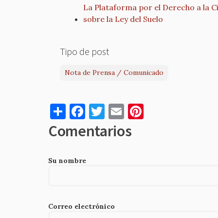
La Plataforma por el Derecho a la C
sobre la Ley del Suelo
Tipo de post
Nota de Prensa / Comunicado
S
F
T
E
Pi
h
a
w
m
nt
Comentarios
ar
c
it
ai
er
e
e
te
l
es
Su nombre
b
r
t
o
o
Correo electrónico