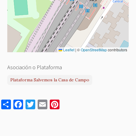
Leaflet
|
©
OpenStreetMap
contributors
Asociación o Plataforma
Plataforma Salvemos la Casa de Campo
S
F
T
E
Pi
h
a
w
m
nt
ar
c
it
ai
er
e
e
te
l
es