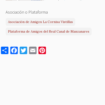
Asociación o Plataforma
Asociación de Amigos La Cornisa Vistillas
Plataforma de Amigos del Real Canal de Manzanares
S
F
T
E
Pi
h
a
w
m
nt
ar
c
it
ai
er
e
e
te
l
es
b
r
t
o
o
k