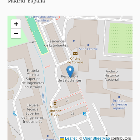
Madrid
España
+
−
Leaflet
|
©
OpenStreetMap
contributors