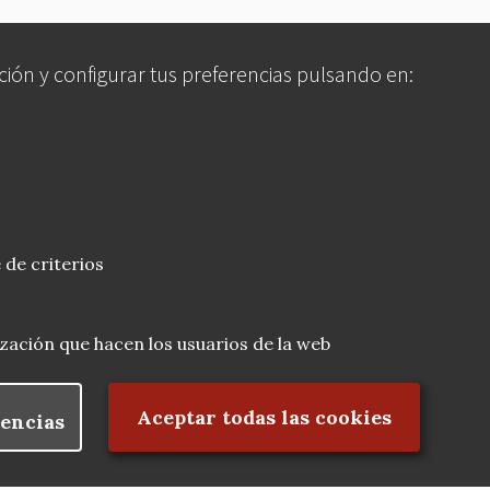
ción y configurar tus preferencias pulsando en:
 de criterios
lización que hacen los usuarios de la web
Rechazar el consentimiento
Aceptar todas las cookies
encias