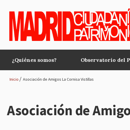
Pasar al contenido principal
¿Quiénes somos?
Observatorio del 
Main
navigation
Inicio
Asociación de Amigos La Cornisa Vistillas
Ruta
de
Asociación de Amigos
navegación