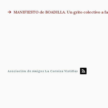
MANIFIESTO de BOADILLA. Un grito colectivo a fav
Paginación
Asociación de Amigos La Cornisa Vistillas