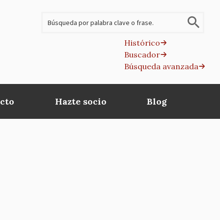
Buscar
Histórico
Buscador
B
Búsqueda avanzada
av
cto
Hazte socio
Blog