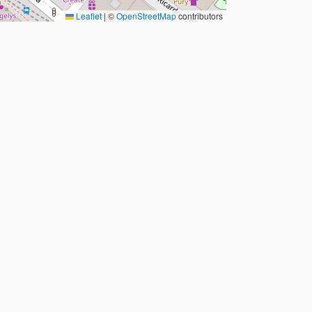
Leaflet
|
©
OpenStreetMap
contributors