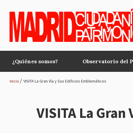
Pasar al contenido principal
¿Quiénes somos?
Observatorio del 
Main
navigation
Inicio
VISITA La Gran Vía y Sus Edificios Emblemáticos
Ruta
de
VISITA La Gran 
navegación