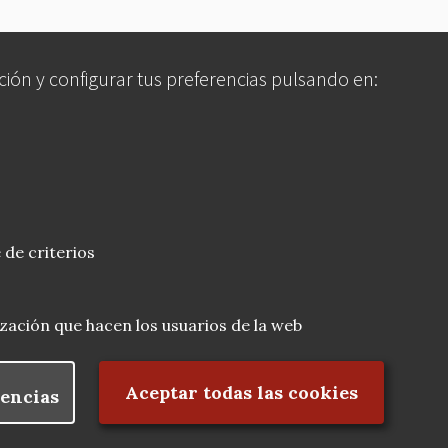
ción y configurar tus preferencias pulsando en:
 de criterios
lización que hacen los usuarios de la web
Rechazar el consentimiento
Aceptar todas las cookies
encias