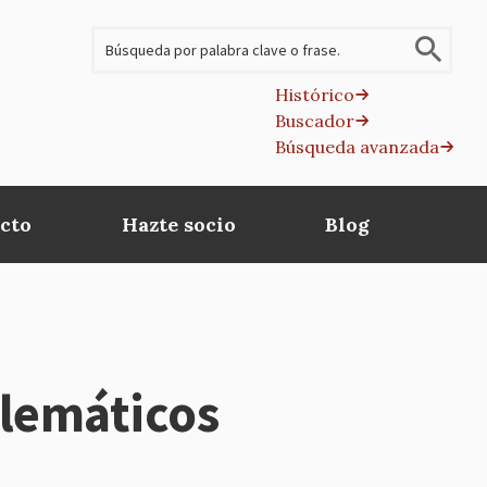
Buscar
Histórico
Buscador
B
Búsqueda avanzada
av
cto
Hazte socio
Blog
blemáticos