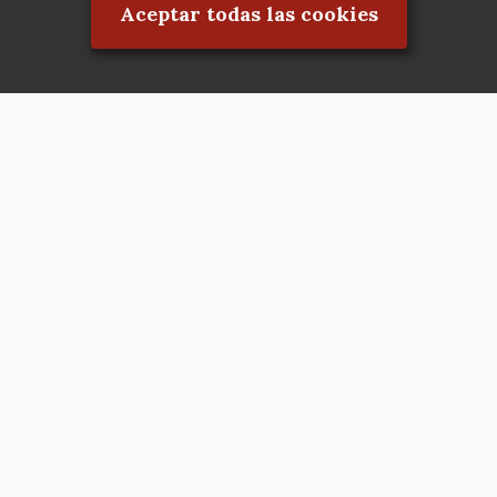
Aceptar todas las cookies
Asociación en defensa del Patrimonio
Histórico, Artístico, Cultural, Social y
Natural de la Comunidad de Madrid