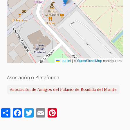
Leaflet
|
©
OpenStreetMap
contributors
Asociación o Plataforma
Asociación de Amigos del Palacio de Boadilla del Monte
S
F
T
E
Pi
h
a
w
m
nt