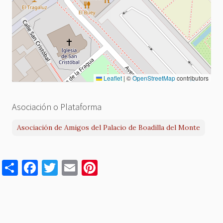
Leaflet
|
©
OpenStreetMap
contributors
Asociación o Plataforma
Asociación de Amigos del Palacio de Boadilla del Monte
S
F
T
E
Pi
h
a
w
m
nt
ar
c
it
ai
er
e
e
te
l
es