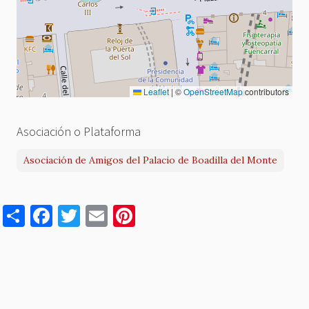
Leaflet
|
©
OpenStreetMap
contributors
Asociación o Plataforma
Asociación de Amigos del Palacio de Boadilla del Monte
S
F
T
E
Pi
h
a
w
m
nt
ar
c
it
ai
er
e
e
te
l
es
b
r
t