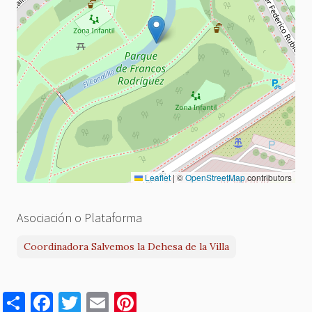
Leaflet
|
©
OpenStreetMap
contributors
Asociación o Plataforma
Coordinadora Salvemos la Dehesa de la Villa
S
F
T
E
Pi