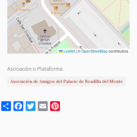
Leaflet
|
©
OpenStreetMap
contributors
Asociación o Plataforma
Asociación de Amigos del Palacio de Boadilla del Monte
S
F
T
E
Pi
h
a
w
m
nt
ar
c
it
ai
er
e
e
te
l
es