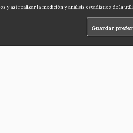
 y así realizar la medición y análisis estadístico de la uti
Guardar prefer
blog
Menu
observatorio del patrimonio
convocatorias
Footer
buscador avanzado