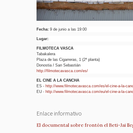
Fecha:
9 de junio a las 19:00
Lugar:
FILMOTECA VASCA
Tabakalera
Plaza de las Cigarreras, 1 (2ª planta)
Donostia / San Sebastián
​http://filmotecavasca.com/es/
EL CINE A LA CANCHA
ES -
http://www.filmotecavasca.com/es/el-cine-a-la-can
EU -
http://www.filmotecavasca.com/eu/el-cine-a-la-canc
Enlace informativo
El documental sobre frontón el Beti-Jai ll