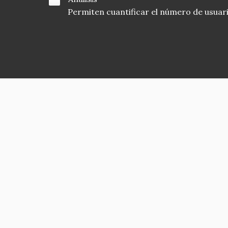
Permiten cuantificar el número de usuarios
Asociación en defensa del Patrimonio
Histórico, Artístico, Cultural, Social y
Natural de la Comunidad de Madrid