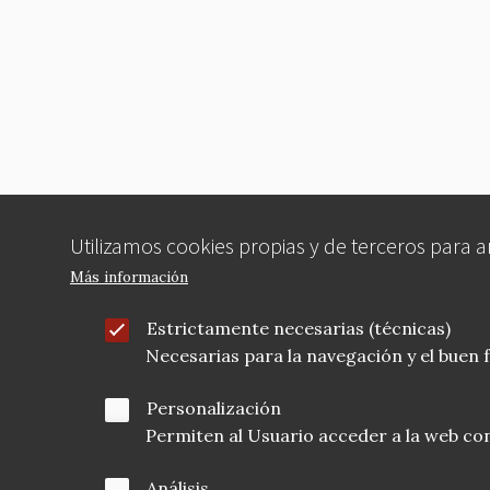
b
r
t
o
o
k
Utilizamos cookies propias y de terceros para 
Más información
Estrictamente necesarias (técnicas)
Necesarias para la navegación y el buen
Personalización
Permiten al Usuario acceder a la web con
Análisis