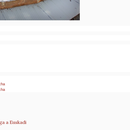
cha
ha​
ega a Euskadi