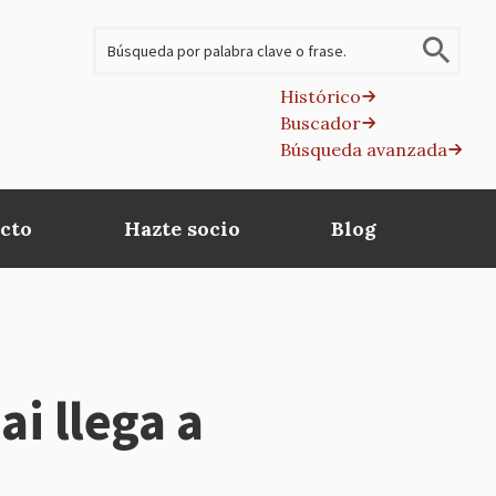
Buscar
Histórico
Buscador
B
Búsqueda avanzada
av
cto
Hazte socio
Blog
ai llega a