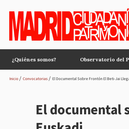
Pasar al contenido principal
¿Quiénes somos?
Observatorio del 
Main
navigation
Inicio
Convocatorias
El Documental Sobre Frontón El Beti-Jai Lleg
Ruta
de
El documental s
navegación
Euskadi