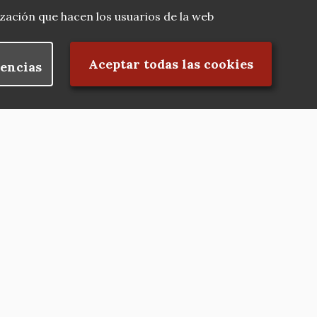
lización que hacen los usuarios de la web
Rechazar el consentimiento
Aceptar todas las cookies
encias
Nuestras redes