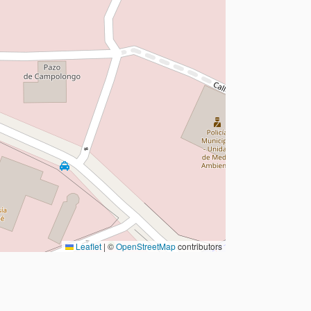
Leaflet
|
©
OpenStreetMap
contributors