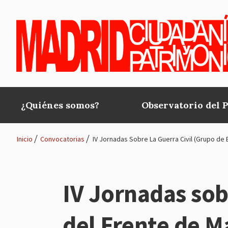
Pasar al contenido principal
¿Quiénes somos?
Observatorio del 
Main
navigation
Inicio
Convocatorias
IV Jornadas Sobre La Guerra Civil (Grupo de 
Ruta
de
IV Jornadas sob
navegación
del Frente de M