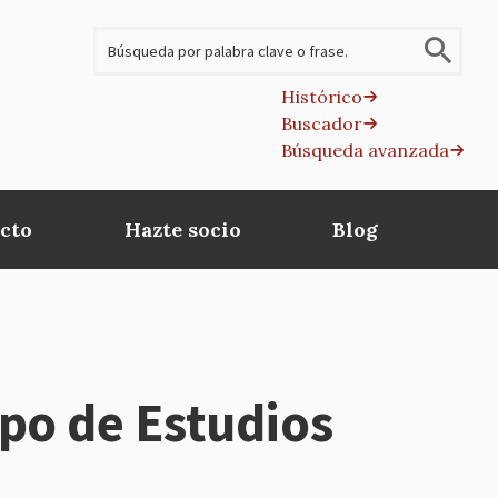
Buscar
Histórico
Buscador
B
Búsqueda avanzada
av
cto
Hazte socio
Blog
upo de Estudios