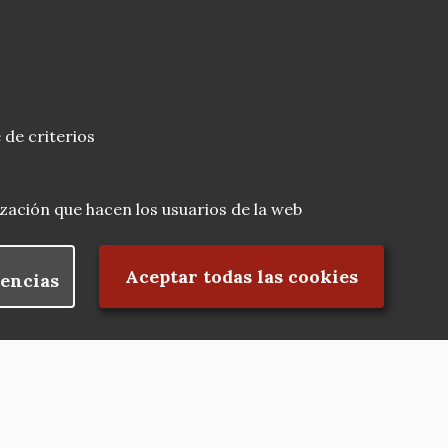
 de criterios
lización que hacen los usuarios de la web
Rechazar el consentimiento
Aceptar todas las cookies
encias
Nuestras redes