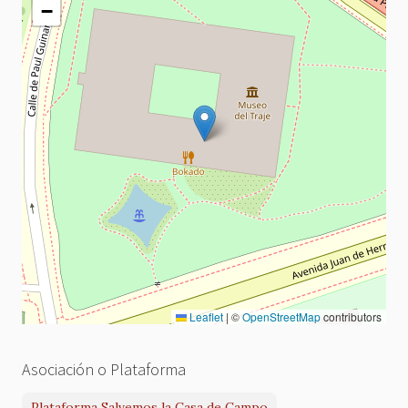
−
Leaflet
|
©
OpenStreetMap
contributors
Asociación o Plataforma
Plataforma Salvemos la Casa de Campo