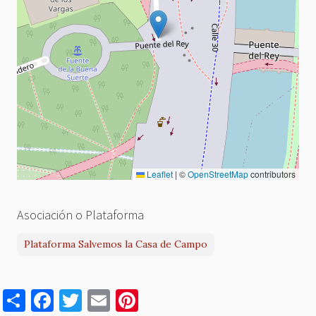
Leaflet
|
©
OpenStreetMap
contributors
Asociación o Plataforma
Plataforma Salvemos la Casa de Campo
S
F
T
E
Pi