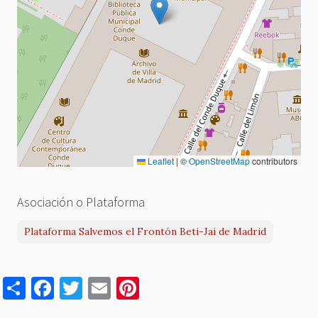
Leaflet
|
©
OpenStreetMap
contributors
Asociación o Plataforma
Plataforma Salvemos el Frontón Beti-Jai de Madrid
S
F
T
E
Pi
h
a
w
m
nt