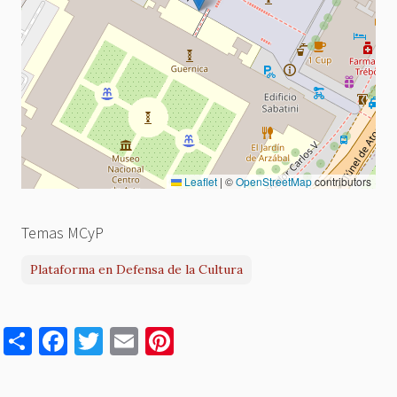
Leaflet
|
©
OpenStreetMap
contributors
Temas MCyP
Plataforma en Defensa de la Cultura
S
F
T
E
Pi
h
a
w
m
nt
ar
c
it
ai
er