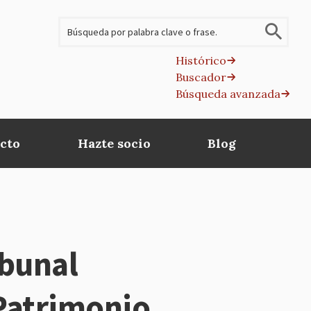
Buscar
Histórico
Buscador
B
Búsqueda avanzada
av
cto
Hazte socio
Blog
ibunal
 Patrimonio