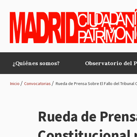
Pasar al contenido principal
¿Quiénes somos?
Observatorio del 
Main
navigation
Inicio
Convocatorias
Rueda de Prensa Sobre El Fallo del Tribunal
Ruta
de
Rueda de Prensa
navegación
Constitucional 