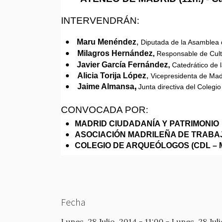
INTERVENDRÁN:
,
Maru Menéndez
Diputada de la Asamblea
Milagros Hernández,
Responsable de Cultu
Javier García Fernández,
C
atedrático de 
,
Alicia Torija López
Vicepresidenta de Madr
,
Jaime Almansa
Junta directiva del Colegi
CONVOCADA POR:
MADRID CIUDADANÍA Y PATRIMONIO
ASOCIACIÓN MADRILEÑA DE TRAB
COLEGIO DE ARQUEÓLOGOS (CDL – 
Fecha
Lunes, 28 Julio, 2014 - 11:00
-
Lunes, 28 Juli