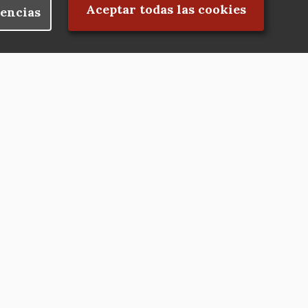
Rechazar el consentimiento
Aceptar todas las cookies
encias
Nuestras redes
Hazte socio