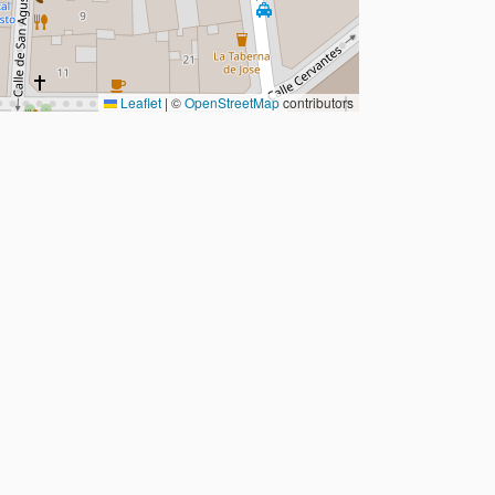
Leaflet
|
©
OpenStreetMap
contributors