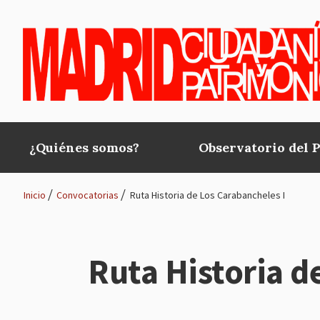
Pasar al contenido principal
¿Quiénes somos?
Observatorio del 
Main
navigation
Inicio
Convocatorias
Ruta Historia de Los Carabancheles I
Ruta
de
Ruta Historia d
navegación