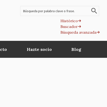
Buscar
Histórico
Buscador
B
Búsqueda avanzada
av
cto
Hazte socio
Blog