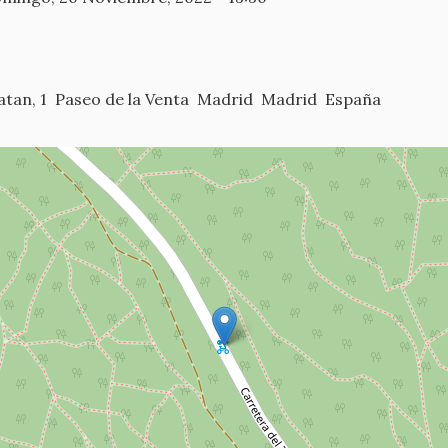
atan, 1
Paseo de la Venta
Madrid
Madrid
España