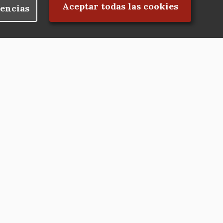
Rechazar el consentimiento
Aceptar todas las cookies
encias
Nuestras redes
Hazte socio