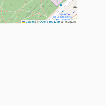
Leaflet
|
©
OpenStreetMap
contributors