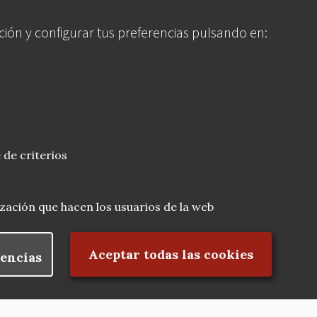
ción y configurar tus preferencias pulsando en:
 de criterios
lización que hacen los usuarios de la web
Rechazar el consentimiento
Aceptar todas las cookies
encias