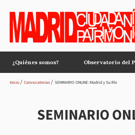
Pasar al contenido principal
¿Quiénes somos?
Observatorio del 
Main
navigation
Inicio
Convocatorias
SEMINARIO ONLINE: Madrid y Su Río
Ruta
de
SEMINARIO ONLI
navegación