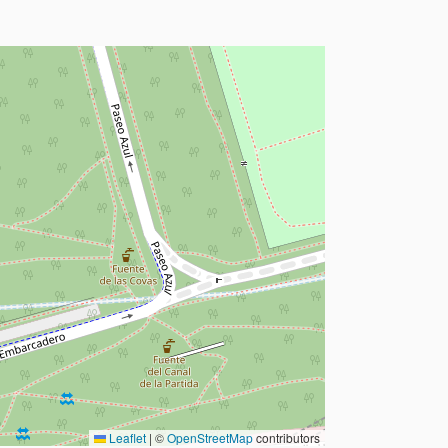
Leaflet
|
©
OpenStreetMap
contributors