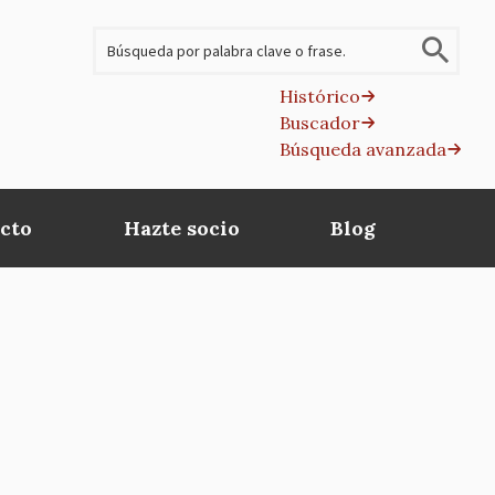
Buscar
Histórico
Buscador
B
Búsqueda avanzada
av
cto
Hazte socio
Blog