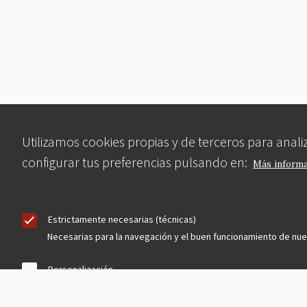
Utilizamos cookies propias y de terceros para anal
configurar tus preferencias pulsando en:
Más inform
Estrictamente necesarias (técnicas)
Necesarias para la navegación y el buen funcionamiento de nu
Personalización
Permiten al Usuario acceder a la web con unas características p