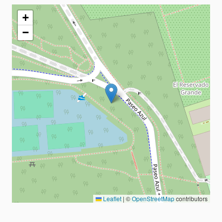
+
−
Leaflet
|
©
OpenStreetMap
contributors