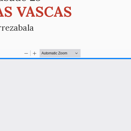
AS VASCAS
rrezabala