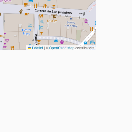
Leaflet
|
©
OpenStreetMap
contributors