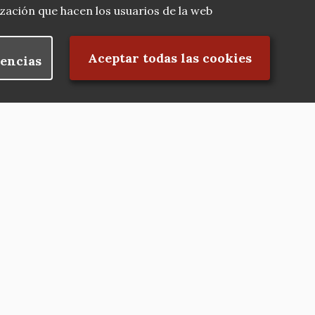
lización que hacen los usuarios de la web
Rechazar el consentimiento
Aceptar todas las cookies
encias
Nuestras redes