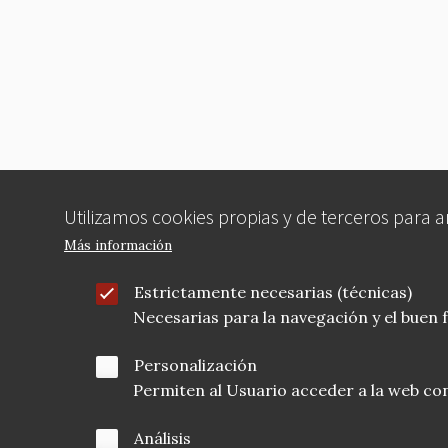
b
r
t
o
o
k
Utilizamos cookies propias y de terceros para 
Más información
Estrictamente necesarias (técnicas)
Necesarias para la navegación y el buen
Personalización
Permiten al Usuario acceder a la web con
Análisis