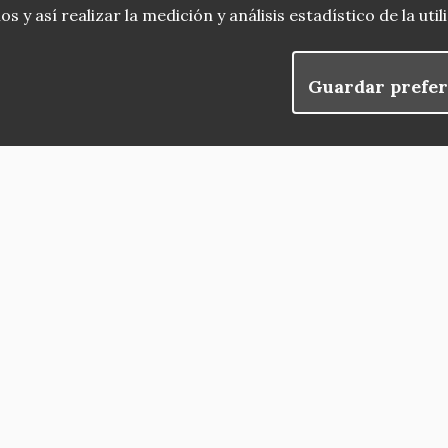
 y así realizar la medición y análisis estadístico de la uti
Guardar prefer
blog
Menu
observatorio del patrimonio
convocatorias
Footer
buscador avanzado