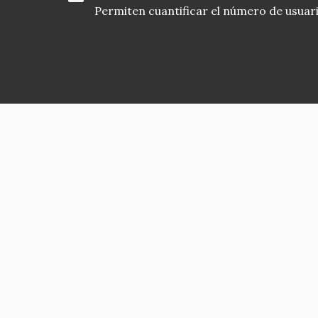
Permiten cuantificar el número de usuarios
Asociación en defensa del Patrimonio
Histórico, Artístico, Cultural, Social y
Natural de la Comunidad de Madrid