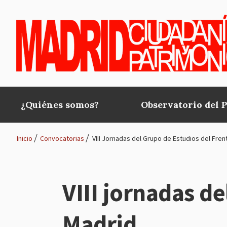
Pasar al contenido principal
¿Quiénes somos?
Observatorio del 
Main
navigation
Inicio
Convocatorias
VIII Jornadas del Grupo de Estudios del Fren
Ruta
de
VIII jornadas d
navegación
Madrid