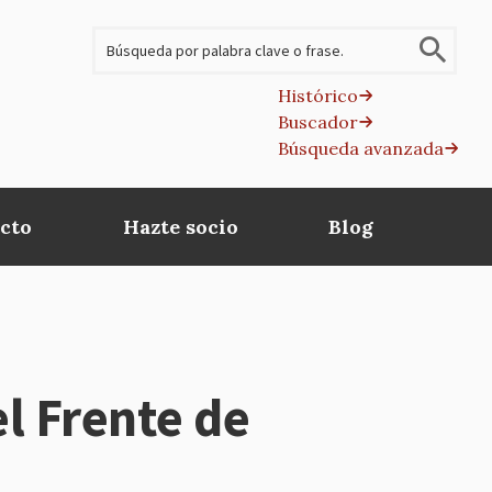
Buscar
Histórico
Buscador
B
Búsqueda avanzada
av
cto
Hazte socio
Blog
el Frente de