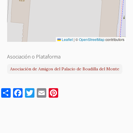
Leaflet
|
©
OpenStreetMap
contributors
Asociación o Plataforma
Asociación de Amigos del Palacio de Boadilla del Monte
S
F
T
E
Pi
h
a
w
m
nt
ar
c
it
ai
er
e
e
te
l
es
b
r
t