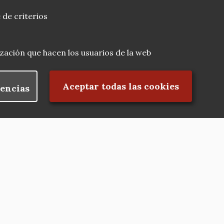
 de criterios
lización que hacen los usuarios de la web
Rechazar el consentimiento
Aceptar todas las cookies
encias
Nuestras redes