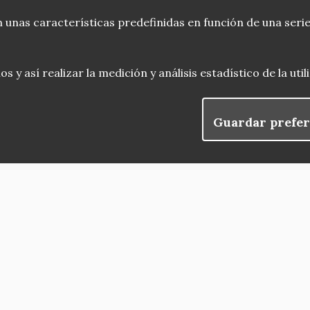
 unas características predefinidas en función de una serie
 y así realizar la medición y análisis estadístico de la uti
Guardar prefer
blog
Menu
observatorio del patrimonio
convocatorias
Footer