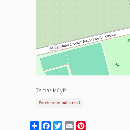
Temas MCyP
Patrimonio industrial
S
F
T
E
Pi