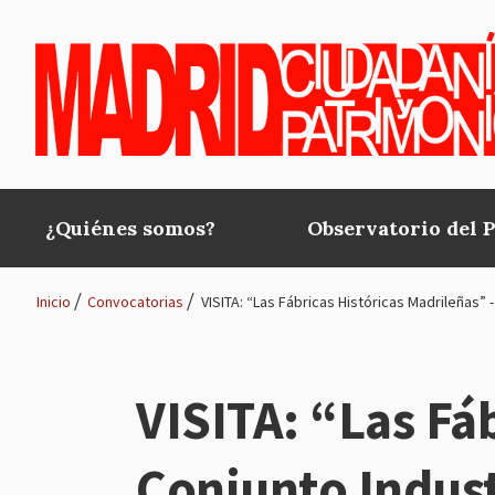
Pasar al contenido principal
¿Quiénes somos?
Observatorio del 
Main
navigation
Inicio
Convocatorias
VISITA: “Las Fábricas Históricas Madrileñas” 
Ruta
de
VISITA: “Las Fáb
navegación
Conjunto Indus