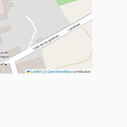
Leaflet
|
©
OpenStreetMap
contributors