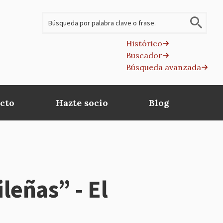
Buscar
Histórico
Buscador
B
Búsqueda avanzada
av
cto
Hazte socio
Blog
leñas” - El