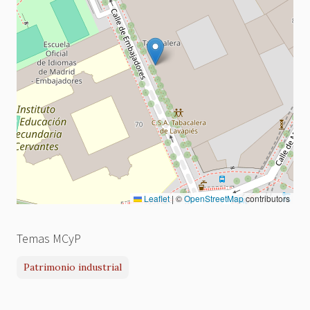
Leaflet
|
©
OpenStreetMap
contributors
Temas MCyP
Patrimonio industrial