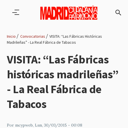
Pasar al contenido principal
Inicio
Convocatorias
VISITA: “Las Fábricas Históricas
Madrileñas” - La Real Fábrica de Tabacos
Ruta
VISITA: “Las Fábricas
de
históricas madrileñas”
navegación
- La Real Fábrica de
Tabacos
Por
mcypweb
, Lun, 30/03/2015 - 00:08