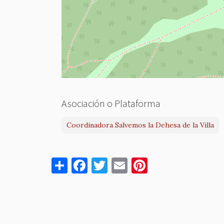
Asociación o Plataforma
Coordinadora Salvemos la Dehesa de la Villa
S
F
T
E
Pi
h
a
w
m
nt
ar
c
it
ai
er
e
e
te
l
es