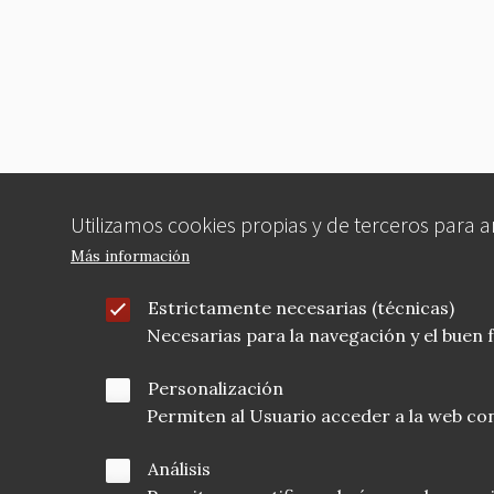
b
r
t
o
o
k
Utilizamos cookies propias y de terceros para 
Más información
Estrictamente necesarias (técnicas)
Necesarias para la navegación y el buen
Personalización
Permiten al Usuario acceder a la web con
Análisis