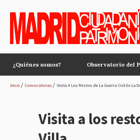
Pasar al contenido principal
¿Quiénes somos?
Observatorio del 
Main
navigation
Inicio
Convocatorias
Visita A Los Restos de La Guerra Civil En La D
Ruta
de
Visita a los rest
navegación
Villa