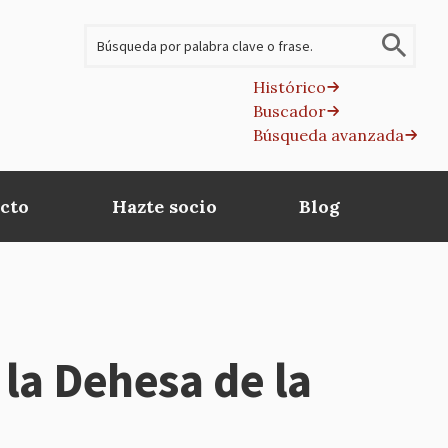
Buscar
Histórico
Buscador
B
Búsqueda avanzada
av
cto
Hazte socio
Blog
n la Dehesa de la