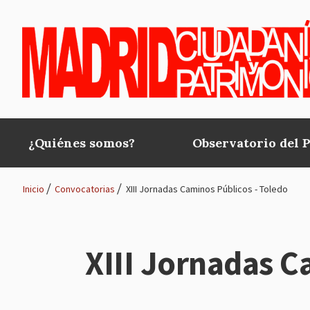
Pasar al contenido principal
¿Quiénes somos?
Observatorio del 
Main
navigation
Inicio
Convocatorias
XIII Jornadas Caminos Públicos - Toledo
Ruta
de
XIII Jornadas C
navegación