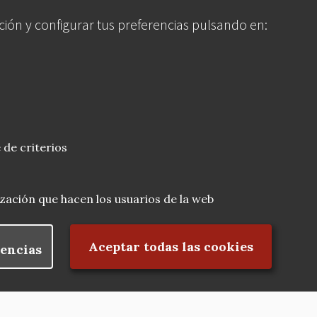
ción y configurar tus preferencias pulsando en:
 de criterios
lización que hacen los usuarios de la web
Rechazar el consentimiento
Aceptar todas las cookies
encias