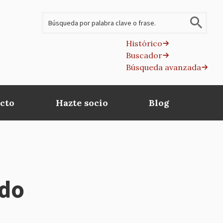
Buscar
Histórico
Buscador
B
Búsqueda avanzada
av
cto
Hazte socio
Blog
edo