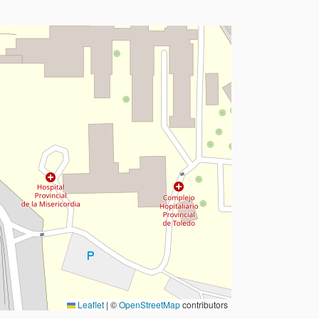
Leaflet
|
©
OpenStreetMap
contributors