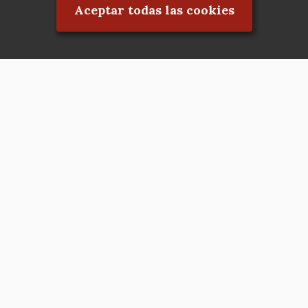
Aceptar todas las cookies
Asociación en defensa del Patrimonio
Histórico, Artístico, Cultural, Social y
Natural de la Comunidad de Madrid