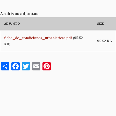
Archivos adjuntos
ADJUNTO
SIZE
ficha_de_condiciones_urbanisticas.pdf
(95.52
95.52 KB
KB)
S
F
T
E
Pi
h
a
w
m
nt
ar
c
it
ai
er
e
e
te
l
es
b
r
t
o
o