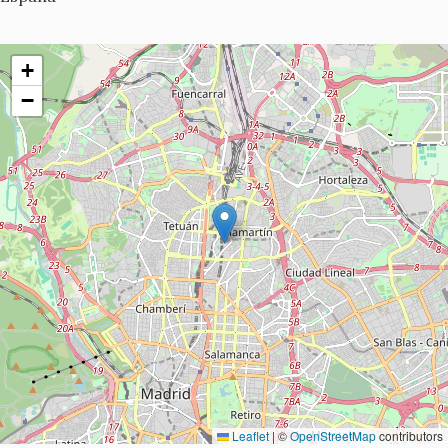
+
−
Leaflet
|
©
OpenStreetMap
contributors