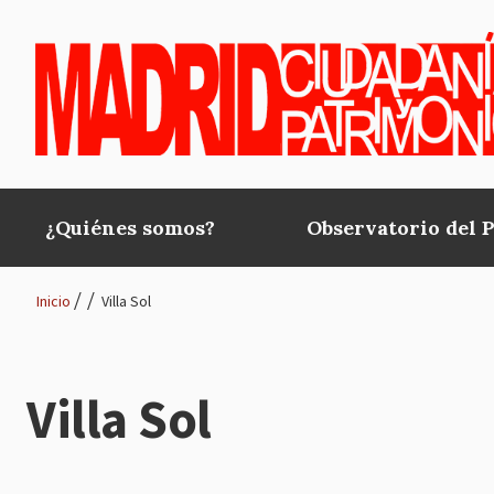
Pasar al contenido principal
¿Quiénes somos?
Observatorio del 
Main
navigation
Inicio
Villa Sol
Ruta
de
Villa Sol
navegación