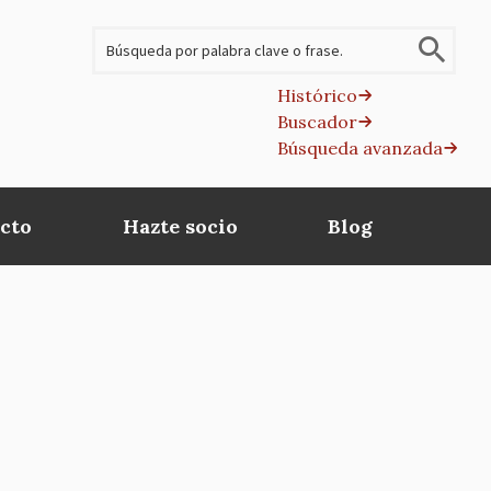
Buscar
Histórico
Buscador
B
Búsqueda avanzada
av
cto
Hazte socio
Blog