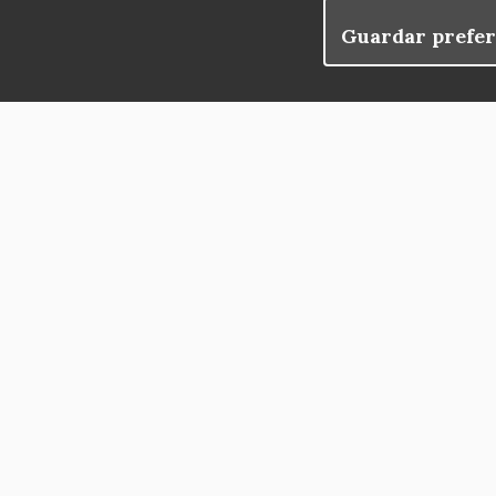
Guardar prefer
blog
Menu
observatorio del patrimonio
convocatorias
Footer
buscador avanzado
Contacta