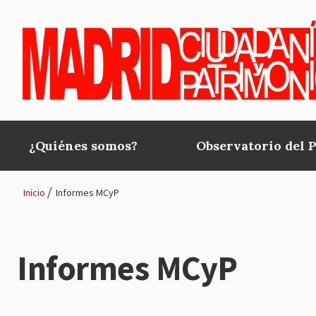
Pasar al contenido principal
¿Quiénes somos?
Observatorio del 
Main
navigation
Inicio
Informes MCyP
Ruta
de
Informes MCyP
navegación