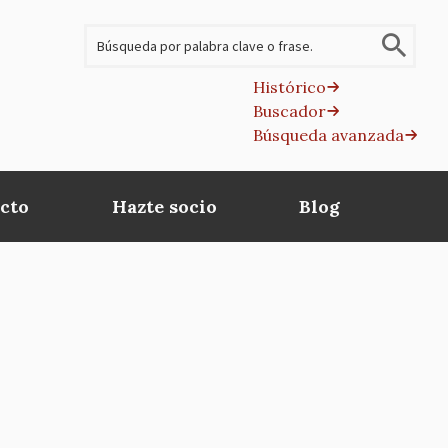
Buscar
Histórico
Buscador
B
Búsqueda avanzada
av
cto
Hazte socio
Blog