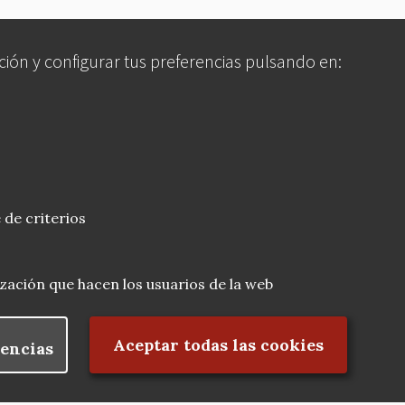
ción y configurar tus preferencias pulsando en:
 de criterios
lización que hacen los usuarios de la web
Rechazar el consentimiento
Aceptar todas las cookies
encias