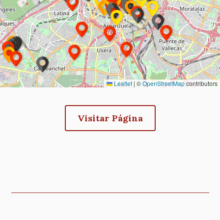
12 de febrero de 2026
jueves
Conferencia: Monumentos desaparecidos
y trasladados de los Jardines del Buen
Retiro
12/02/2026 - 19:15
-
12/02/2026 - 20:30
Leaflet
|
©
OpenStreetMap
contributors
5 de marzo de 2026
jueves
EXPOSICIÓN: Plaza Mayor de Madrid,
Visitar Página
Miradas que la habitan
05/03/2026 - 18:30
-
12/04/2026 - 19:00
6 de marzo de 2026
viernes
Todo
EXPOSICIÓN: Plaza Mayor de Madrid,
el día
Miradas que la habitan
05/03/2026 - 18:30
-
12/04/2026 - 19:00
CONFERENCIAS HISTORIA DE