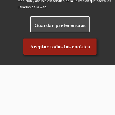
medición y análisis estadístico de la utilización que hacen los
usuarios de la web
Guardar preferencias
Rechazar el consentimiento
Aceptar todas las cookies
Asociación en defensa del Patrimonio
Histórico, Artístico, Cultural, Social y
Natural de la Comunidad de Madrid