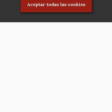
Aceptar todas las cookies
Asociación en defensa del Patrimonio
Histórico, Artístico, Cultural, Social y
Natural de la Comunidad de Madrid