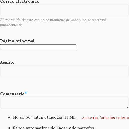
o
Correo electrónico
k
El contenido de este campo se mantiene privado y no se mostrará
públicamente.
Página principal
Asunto
Comentario
No se permiten etiquetas HTML.
Acerca de formatos de texto
Saltos automáticos de líneas y de párrafos.