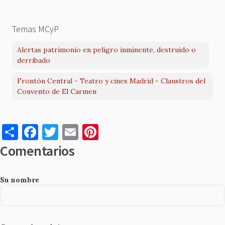
Temas MCyP
Alertas patrimonio en peligro inminente, destruido o
derribado
Frontón Central - Teatro y cines Madrid - Claustros del
Convento de El Carmen
S
F
T
E
Pi
h
a
w
m
nt
Comentarios
ar
c
it
ai
er
e
e
te
l
es
Su nombre
b
r
t
o