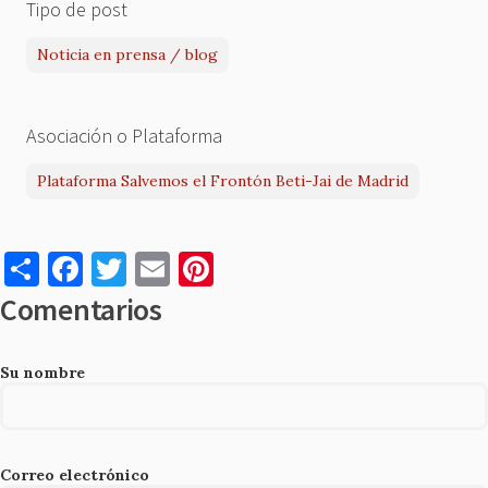
Tipo de post
Noticia en prensa / blog
Asociación o Plataforma
Plataforma Salvemos el Frontón Beti-Jai de Madrid
S
F
T
E
Pi
h
a
w
m
nt
Comentarios
ar
c
it
ai
er
e
e
te
l
es
Su nombre
b
r
t
o
o
Correo electrónico