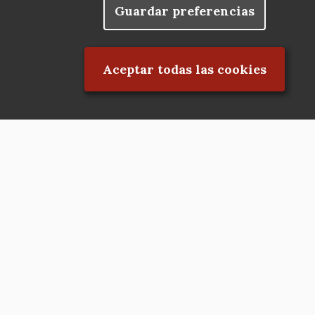
Guardar preferencias
blog
Rechazar el consentimiento
Menu
observatorio del patrimonio
Aceptar todas las cookies
Footer
convocatorias
buscador avanzado
Nuestras redes