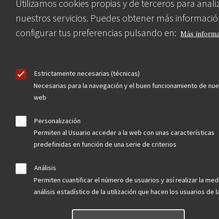
Utilizamos cookies propias y de terceros para anali
nuestros servicios. Puedes obtener más informació
configurar tus preferencias pulsando en:
Más inform
Estrictamente necesarias (técnicas)
Necesarias para la navegación y el buen funcionamiento de nue
web
Personalización
Permiten al Usuario acceder a la web con unas características
predefinidas en función de una serie de criterios
Asociación en defensa del Patrimonio
Análisis
Histórico, Artístico, Cultural, Social y
Permiten cuantificar el número de usuarios y así realizar la med
Natural de la Comunidad de Madrid
análisis estadístico de la utilización que hacen los usuarios de 