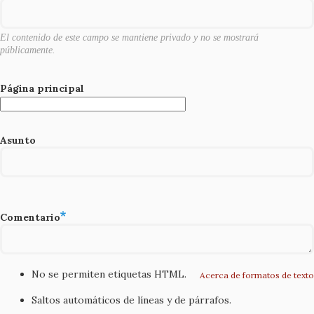
k
El contenido de este campo se mantiene privado y no se mostrará
públicamente.
Página principal
Asunto
Comentario
No se permiten etiquetas HTML.
Acerca de formatos de texto
Saltos automáticos de líneas y de párrafos.