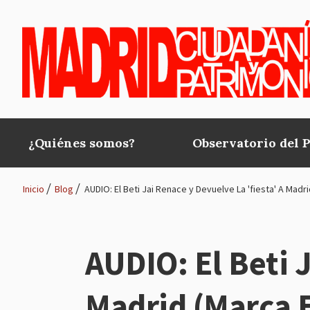
Pasar al contenido principal
¿Quiénes somos?
Observatorio del 
Main
navigation
Inicio
Blog
AUDIO: El Beti Jai Renace y Devuelve La 'fiesta' A Mad
Ruta
de
AUDIO: El Beti J
navegación
Madrid (Marca 