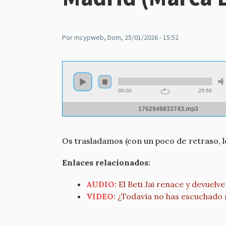
Por
mcypweb
, Dom, 25/01/2026 - 15:52
Audio
file
00:00
25:59
1762949833743.mp3
Os trasladamos (con un poco de retraso, l
Enlaces relacionados:
AUDIO:
El Beti Jai renace y devuelve
VIDEO:
¿Todavía no has escuchado n