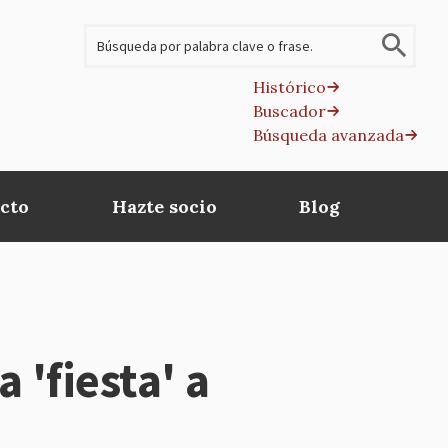
Buscar
Histórico
Buscador
B
Búsqueda avanzada
av
cto
Hazte socio
Blog
 'fiesta' a