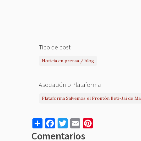
Tipo de post
Noticia en prensa / blog
Asociación o Plataforma
Plataforma Salvemos el Frontón Beti-Jai de Ma
S
F
T
E
Pi
h
a
w
m
nt
Comentarios