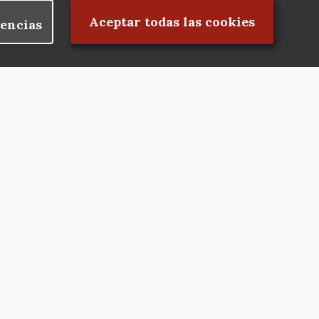
Rechazar el consentimiento
Aceptar todas las cookies
encias
Nuestras redes