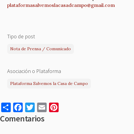
plataformasalvemoslacasadcampo@gmail.com
Tipo de post
Nota de Prensa / Comunicado
Asociación o Plataforma
Plataforma Salvemos la Casa de Campo
S
F
T
E
Pi
h
a
w
m
nt
Comentarios
ar
c
it
ai
er