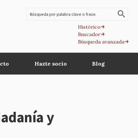
Buscar
Histórico
Buscador
B
Búsqueda avanzada
av
cto
Hazte socio
Blog
dadanía y