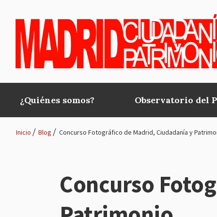
Pasar al contenido principal
¿Quiénes somos?
Observatorio del 
Main
navigation
Inicio
Blog
Concurso Fotográfico de Madrid, Ciudadanía y Patrimo
Ruta
de
Concurso Fotogr
navegación
Patrimonio