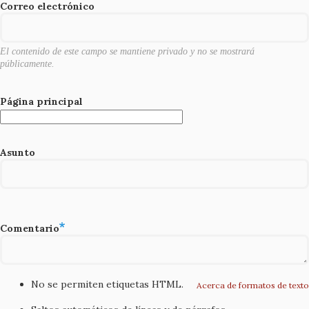
o
Correo electrónico
k
El contenido de este campo se mantiene privado y no se mostrará
públicamente.
Página principal
Asunto
Comentario
No se permiten etiquetas HTML.
Acerca de formatos de texto