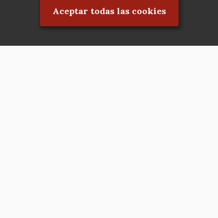
Aceptar todas las cookies
Asociación en defensa del Patrimonio
Histórico, Artístico, Cultural, Social y
Natural de la Comunidad de Madrid