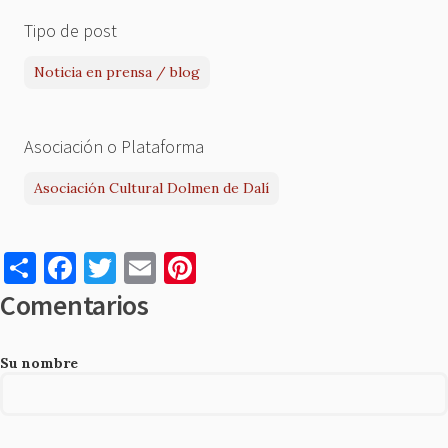
Tipo de post
Noticia en prensa / blog
Asociación o Plataforma
Asociación Cultural Dolmen de Dalí
S
F
T
E
Pi
h
a
w
m
nt
Comentarios
ar
c
it
ai
er
e
e
te
l
es
Su nombre
b
r
t
o