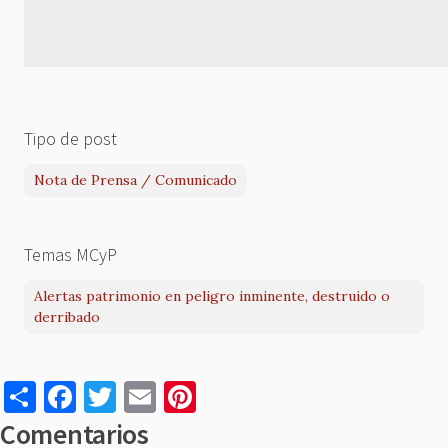
Tipo de post
Nota de Prensa / Comunicado
Temas MCyP
Alertas patrimonio en peligro inminente, destruido o
derribado
S
F
T
E
Pi
h
a
w
m
nt
Comentarios